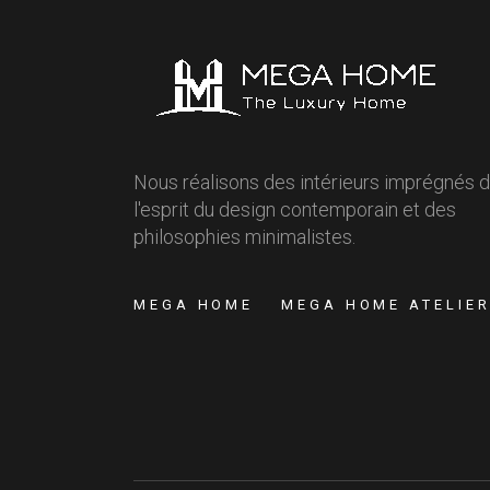
Nous réalisons des intérieurs imprégnés 
l'esprit du design contemporain et des
philosophies minimalistes.
MEGA HOME
MEGA HOME ATELIE