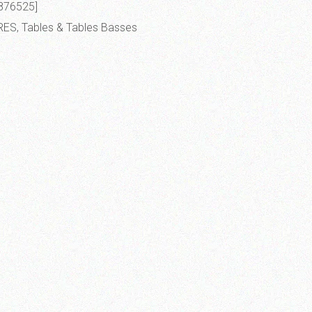
876525]
RES
,
Tables & Tables Basses