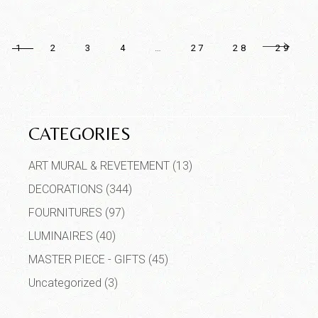
1
2
3
4
…
27
28
29
CATEGORIES
ART MURAL & REVETEMENT
(13)
DECORATIONS
(344)
FOURNITURES
(97)
LUMINAIRES
(40)
MASTER PIECE - GIFTS
(45)
Uncategorized
(3)