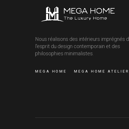
Nous réalisons des intérieurs imprégnés 
l'esprit du design contemporain et des
philosophies minimalistes.
MEGA HOME
MEGA HOME ATELIE