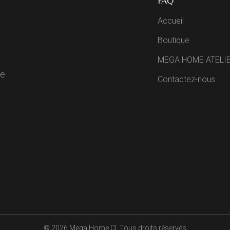
FAQ
Accueil
Boutique
MEGA HOME ATELI
de
Contactez-nous
R
© 2026
Mega Home CI
, Tous droits réservés