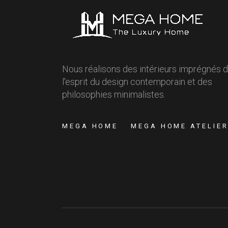
Nous réalisons des intérieurs imprégnés 
l'esprit du design contemporain et des
philosophies minimalistes.
MEGA HOME
MEGA HOME ATELIE