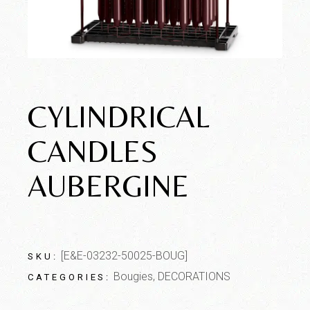
CYLINDRICAL
CANDLES
AUBERGINE
[E&E-03232-50025-BOUG]
SKU:
Bougies
,
DECORATIONS
CATEGORIES: