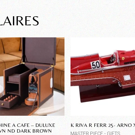
LAIRES
INE A CAFE – DULUXE
K RIVA R FERR 25- ARNO 
N ND DARK BROWN
MASTER PIECE - GIFTS