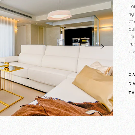
Lo
ng 
et
qui
li
iru
ess
C
D
T