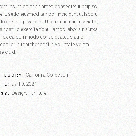
rem ipsum dolor sit amet, consectetur adipisci
elit, sedo eiusmod tempor. incididunt ut laboru
 dolore mag nvaliqua. Ut enim ad minim veiatm,
s nostrud exercita tionul lamco laboris nisiutka
qui ex ea commodo conse quatduis aute
redo lor in reprehenderit in voluptate velitm
e ciuld.
California Collection
ATEGORY:
avril 9, 2021
ATE:
Design
Furniture
AGS: