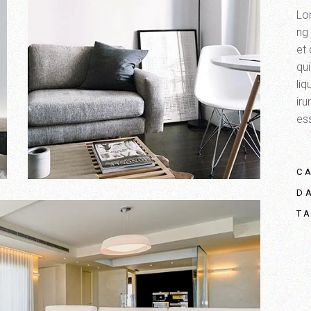
Lo
ng 
et
qui
li
iru
ess
C
D
T