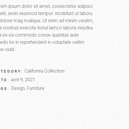
rem ipsum dolor sit amet, consectetur adipisci
elit, sedo eiusmod tempor. incididunt ut laboru
 dolore mag nvaliqua. Ut enim ad minim veiatm,
s nostrud exercita tionul lamco laboris nisiutka
qui ex ea commodo conse quatduis aute
redo lor in reprehenderit in voluptate velitm
e ciuld.
California Collection
ATEGORY:
avril 9, 2021
ATE:
Design
Furniture
AGS: