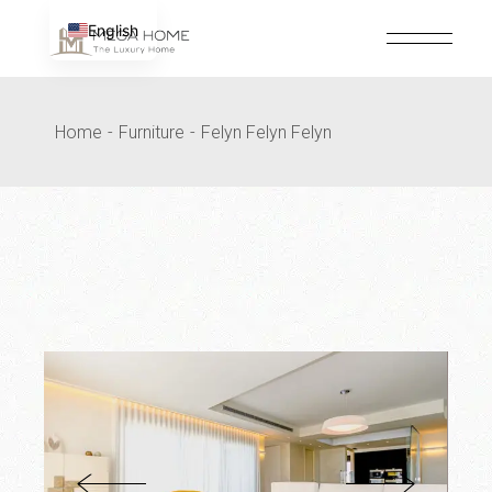
Passer
au
English
contenu
Home
Furniture
Felyn Felyn Felyn