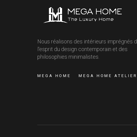
Nous réalisons des intérieurs imprégnés 
l'esprit du design contemporain et des
philosophies minimalistes.
MEGA HOME
MEGA HOME ATELIE