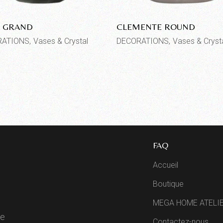
 GRAND
CLEMENTE ROUND
RATIONS
Vases & Crystal
DECORATIONS
Vases & Cryst
FAQ
Accueil
Boutique
MEGA HOME ATELI
de
Contactez-nous