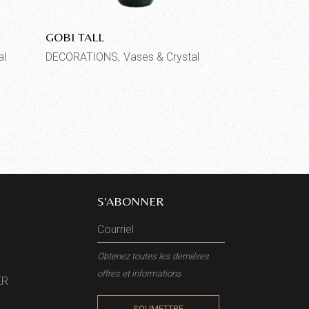
GOBI TALL
al
DECORATIONS
Vases & Crystal
S'ABONNER
Obtenez toutes les dernières
offres et informations
ER
SOUMETTRE