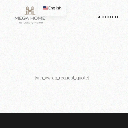
Passer
au
English
contenu
ACCUEIL
[yith_ywraq_request_quote]